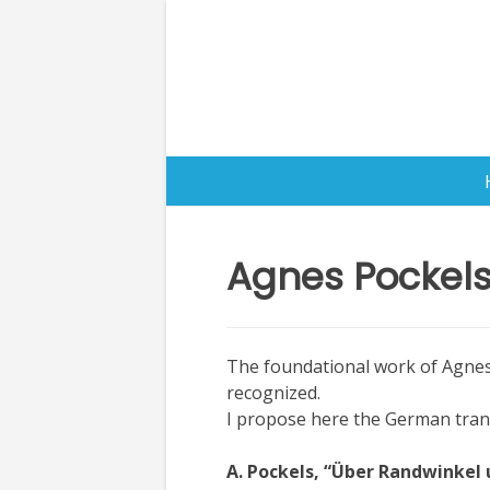
Skip
to
content
Agnes Pockel
The foundational work of Agnes P
recognized.
I propose here the German trans
A. Pockels, “Über Randwinkel 