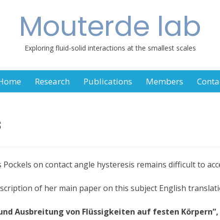
Mouterde lab
Exploring fluid-solid interactions at the smallest scales
Home
Research
Publications
Members
Conta
s
ockels on contact angle hysteresis remains difficult to acce
cription of her main paper on this subject English translati
und Ausbreitung von Flüssigkeiten auf festen Körpern”,