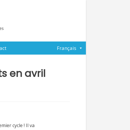
tes
act
Français
 en avril
ier cycle ! Il va