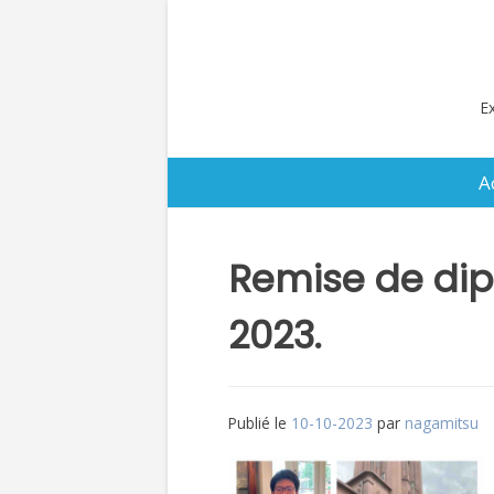
Aller
au
contenu
Ex
A
Remise de dip
2023.
Publié le
10-10-2023
par
nagamitsu