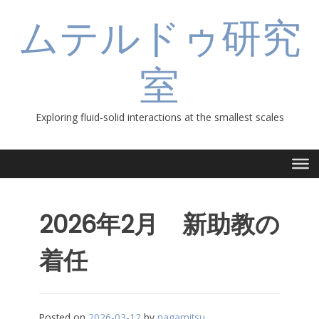
Skip
ムテルドゥ研究
to
content
室
Exploring fluid-solid interactions at the smallest scales
2026年2月 新助教の
着任
Posted on
2026-03-12
by
nagamitsu