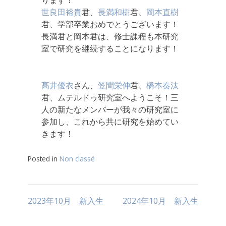
ります！
世良田裕貴
君、
長満和樹
君、
岡本直樹
君、学部卒業おめでとうございます！
長満君と岡本君は、修士課程も本研究
室で研究を継続することになります！
髙井優衣
さん、
笠間栄伸
君、
橋本奏汰
君、ムテルドゥ研究室へようこそ！三
人の新たなメンバーが我々の研究室に
参加し、これから共に研究を始めてい
きます！
Posted in
Non classé
投
2023年10月 新入生
2024年10月 新入生