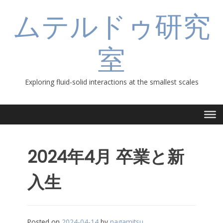
Skip
ムテルドゥ研究
to
content
室
Exploring fluid-solid interactions at the smallest scales
2024年4月 卒業と新
入生
Posted on
2024-04-14
by
nagamitsu